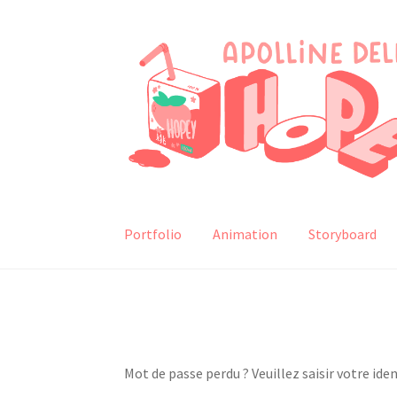
Aller
Aller
à
au
la
contenu
navigation
Portfolio
Animation
Storyboard
Mot de passe perdu ? Veuillez saisir votre ide