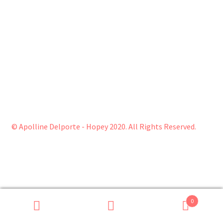
© Apolline Delporte - Hopey 2020. All Rights Reserved.
0
Recherche
Recherche